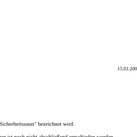
15.01.20
 "Sicherheitszaun" bezeichnet wird.
er ist noch nicht abschließend entschieden worden