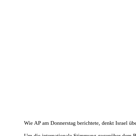
Wie AP am Donnerstag berichtete, denkt Israel üb
Um die internationale Stimmung gegenüber dem Bau