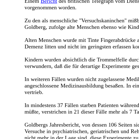
Einem
Bericht
des britischen Telegraph vom Diens
vorgenommen worden.
Zu den als menschliche "Versuchskaninchen" mißbr
Goldberg, zufolge alte Menschen ebenso wie Kinde
Alten Menschen wurde mit Tinte Fingerabdrücke au
Demenz litten und nicht im geringsten erfassen ko
Kindern wurden absichtlich die Trommelfelle durc
verwundern, daß die für derartige Experimente ges
In weiteren Fällen wurden nicht zugelassene Medi
angeschlossene Medizinausbildung besaßen. In ei
vertrieb.
In mindestens 37 Fällen starben Patienten währe
müßte, verstrichen in 21 dieser Fälle mehr als 7 T
Goldbergs Jahresbericht, von dessen 106 Seiten si
Versuche in psychiatrischen, geriatrischen und Reh
nicht mehr in der Lage sind, diese Experimente z