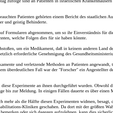
tag zufolge sind an Patienten in israelischen Krankenhäuser
auchten Patienten gehörten einem Bericht des staatlichen Au
r und geistig Behinderte.
f Formularen abgenommen, um so ihr Einverständnis für die 
nnten, welche Folgen dies für sie haben könnte.
hstoßen, um ein Medikament, daß in keinem anderen Land der
etzlich erforderliche Genehmigung des Gesundheitsministeriu
kamente und verletzende Methoden an Patienten angewandt, te
nem überdeutlichen Fall war der "Forscher" ein Angestellter
nd diese Experimente an ihnen durchgeführt wurden. Obwohl d
age bis zur Meldung. In einigen Fällen dauerte es über einen 
ch mehr als die Hälfte diesen Experimenten widmen, besagt, d
abilitations-Kliniken geschahen. Da dort mit der größten Wahr
u bemerken oder sich dagegen aufzulehnen, kann dies sicherl