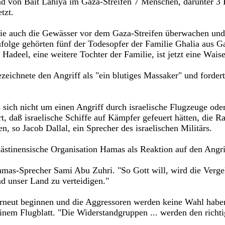
nd von Bait Lahiya im Gaza-Streifen 7 Menschen, darunter 3 Ki
tzt.
ie auch die Gewässer vor dem Gaza-Streifen überwachen und a
ufolge gehörten fünf der Todesopfer der Familie Ghalia aus G
Hadeel, eine weitere Tochter der Familie, ist jetzt eine Waise
ichnete den Angriff als "ein blutiges Massaker" und forderte
 sich nicht um einen Angriff durch israelische Flugzeuge oder
ärt, daß israelische Schiffe auf Kämpfer gefeuert hätten, die R
en, so Jacob Dallal, ein Sprecher des israelischen Militärs.
stinensische Organisation Hamas als Reaktion auf den Angrif
amas-Sprecher Sami Abu Zuhri. "So Gott will, wird die Verge
nd unser Land zu verteidigen."
erneut beginnen und die Aggressoren werden keine Wahl haben
nem Flugblatt. "Die Widerstandgruppen ... werden den richtige