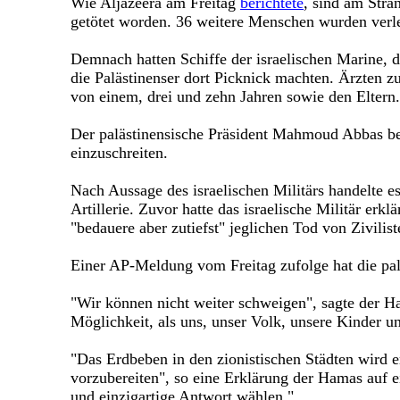
Wie Aljazeera am Freitag
berichtete
, sind am Stra
getötet worden. 36 weitere Menschen wurden verle
Demnach hatten Schiffe der israelischen Marine, d
die Palästinenser dort Picknick machten. Ärzten z
von einem, drei und zehn Jahren sowie den Eltern. 
Der palästinensische Präsident Mahmoud Abbas beze
einzuschreiten.
Nach Aussage des israelischen Militärs handelte es
Artillerie. Zuvor hatte das israelische Militär erkl
"bedauere aber zutiefst" jeglichen Tod von Zivilist
Einer AP-Meldung vom Freitag zufolge hat die palä
"Wir können nicht weiter schweigen", sagte der H
Möglichkeit, als uns, unser Volk, unsere Kinder u
"Das Erdbeben in den zionistischen Städten wird 
vorzubereiten", so eine Erklärung der Hamas auf ei
und einzigartige Antwort wählen."